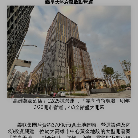
義享天地A館啟動營運
「高雄萬豪酒店」12/25試營運 ，「義享時尚廣場」明年
3/20開市營運，4/3全館盛大開幕
義联集團斥資約370億元(含土地建物、營運設備及內
裝)投資興建，位於大高雄市中心黃金地段的大型開發案
「義享天地」，融合酒店、購物、商辦、電影院及數位娛