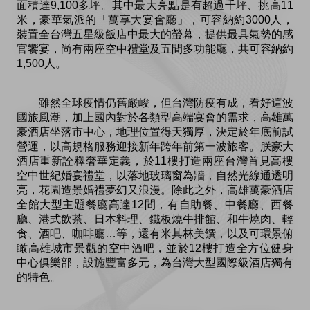
面積達9,100多坪。其中最大亮點是有超過千坪、挑高11
米，豪華氣派的「萬享大宴會廳」，可容納約3000人，
裝置全台灣五星級飯店中最大的螢幕，提供最具氣勢的感
官饗宴，尚有兩座空中禮堂及五間多功能廳，共可容納約
1,500人。
雖然全球疫情仍舊嚴峻，但台灣防疫有成，看好這波
國旅風潮，加上國內對於各類型高端宴會的需求，高雄萬
豪酒店坐落市中心，地理位置得天獨厚，決定於年底前試
營運，以高規格服務迎接新年跨年前第一波旅客。朕豪大
酒店重新詮釋奢華定義，於11樓打造兩座台灣首見高樓
空中世紀婚宴禮堂，以落地玻璃窗為牆，自然光線通透明
亮，花園造景婚禮夢幻又浪漫。除此之外，高雄萬豪酒店
全館大型主題餐廳高達12間，有自助餐、中餐廳、西餐
廳、港式飲茶、日本料理、鐵板燒牛排館、和牛燒肉、輕
食、酒吧、咖啡廳…等，還有米其林美饌，以及可環景俯
瞰高雄城市景觀的空中酒吧，並於12樓打造全方位健身
中心俱樂部，設施豐富多元，為台灣大型國際級酒店獨有
的特色。