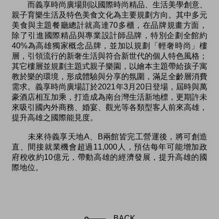
而義享時尚廣場則以國際時尚精品、生活美學創意、
親子育樂生活及特色美食文化為主要規劃方向。其中多元
美食與主題餐廳總計就高達70多櫃，在品牌規畫方面，
除了引進國際精品與專業設計師品牌，特別企劃全館約
40%為高雄獨家概念品牌，並加以規劃「輕奢時尚」樓
層，引領流行的新奢生活與符合新世代的個人特色風格；
其它樓層並規劃主題式親子樂園，以繪本主題帶給孩子寓
教於樂的環境，形成體驗與分享的氛圍，滿足全齡層消費
需求。義享時尚廣場訂於2021年3月20日登場，屆時與萬
豪酒店相互加乘，打造成為南台灣生活新地標，更期許未
來吸引國內外商務、婚宴、觀光等各類型客人前來高雄，
提升高雄之國際能見度。
未來待義享天地A、B兩館皆完工營運後，將可創造
直、間接就業機會超過11,000人，預估每年可能增加政
府稅收約10億元，帶動高雄的經濟發展，提升高雄的國
際地位。
BACK