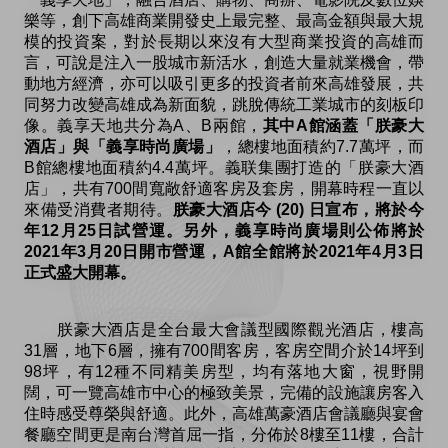
樂等，創下高雄商業開發史上最完整、最高金額與最大規
模的投資案，對於長期以來沒有大型商業投資的高雄而
言，可說是注入一股城市新活水，創造大量就業機會，帶
動地方經濟，亦可以吸引更多的投資者前來高雄發展，共
同努力改變高雄成為新面貌，跳脫傳統工業城市的刻板印
像。義享天地共分為A、B兩館，
其中A館涵蓋「朕豪大
酒店」與「義享時尚廣場」
，總樓地面積約7.7萬坪，而
B館總樓地面積約4.4萬坪。義联集團打造的「朕豪大酒
店」，共有700間寬敞舒適客房及套房，開幕時程一直以
來備受消費者期待。
朕豪大酒店
今 (20) 日宣布，將於今
年12月25日試營運。另外，義享時尚廣場則公佈將於
2021年3月20日開市營運，A館全館將於2021年4月3日
正式盛大開幕。
朕豪大酒店是全台最大會議型國際觀光酒店，樓高
31層，地下6層，擁有700間客房，客房空間介於14坪到
98坪，有12種不同精美房型，均有落地大窗，視野開
闊，可一覽高雄市中心的極致美景，完備的設施讓房客入
住時感受尊榮與舒適。此外，高雄萬豪酒店會議廳與宴會
餐廳空間更是南台灣首屈一指，分佈於8樓至11樓，合計